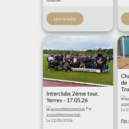
Lire la suite
Ch
de 
Tro
Interclubs 2ème tour,
Yerres - 17.05.26
avon
Par
Le 
avonathletismeclub
Par 
Le 22/05/2026