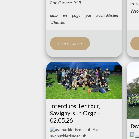
mis
Par Corinne Jridi
Wlo
mise en page par Jean-Michel
Wlodyka
Lire la suite
Interclubs 1er tour,
Savigny-sur-Orge -
02.05.26
l'a
Par
avonathletismeclub