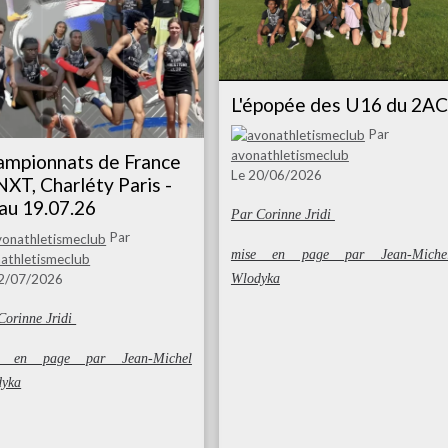
L'épopée des U16 du 2AC
Par
avonathletismeclub
ampionnats de France
Le 20/06/2026
XT, Charléty Paris -
au 19.07.26
Par Corinne Jridi
Par
mise en page par Jean-Miche
athletismeclub
22/07/2026
Wlodyka
Corinne Jridi
e en page par Jean-Michel
dyka