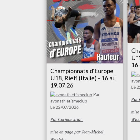
Ch
U*N
16 
Championnats d'Europe
U18, Rieti (Italie) - 16 au
avon
19.07.26
Le 
Par
Par 
avonathletismeclub
Le 22/07/2026
mis
Wlo
Par Corinne Jridi
mise en page par Jean-Michel
Wlodyka