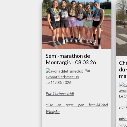
Semi-marathon de
Montargis - 08.03.26
Ch
du
Par
mar
avonathletismeclub
Le 11/03/2026
avon
Par Corinne Jridi
Le 
mise en page par Jean-Michel
Par 
Wlodyka
mis
Wlo