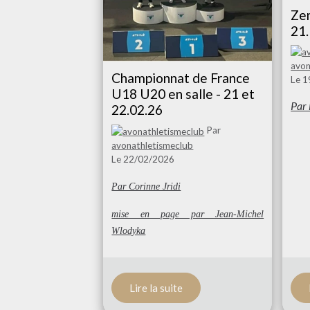
Zem
21.
avon
Championnat de France
Le 
U18 U20 en salle - 21 et
Par 
22.02.26
Par
avonathletismeclub
Le 22/02/2026
Par Corinne Jridi
mise en page par Jean-Michel
Wlodyka
Lire la suite