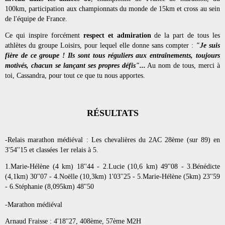
100km, participation aux championnats du monde de 15km et cross au sein 
de l'équipe de France.
Ce qui inspire forcément 
respect et admiration 
de la part de tous les 
athlètes du groupe Loisirs, pour lequel elle donne sans compter : 
"Je suis 
fière de ce groupe ! Ils sont tous réguliers aux entraînements, toujours 
motivés, chacun se lançant ses propres défis"...
 Au nom de tous, merci à 
toi, Cassandra, pour tout ce que tu nous apportes.
RÉSULTATS
-Relais marathon médiéval : Les chevalières du 2AC 28ème (sur 89) en 
3'54''15 et classées 1er relais à 5.
1.Marie-Hélène (4 km) 18''44 - 2.Lucie (10,6 km) 49''08 - 3.Bénédicte 
(4,1km) 30''07 - 4.Noëlle (10,3km) 1'03''25 - 5.Marie-Hélène (5km) 23''59 
- 6.Stéphanie (8,095km) 48''50
-Marathon médiéval
Arnaud Fraisse : 4'18''27, 408ème, 57ème M2H