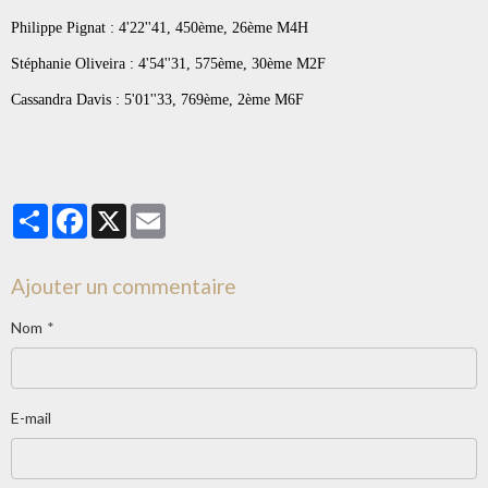
Philippe Pignat : 4'22''41, 450ème, 26ème M4H
Stéphanie Oliveira : 4'54''31, 575ème, 30ème M2F
Cassandra Davis : 5'01''33, 769ème, 2ème M6F
Partager
Facebook
X
Email
Ajouter un commentaire
Nom
E-mail