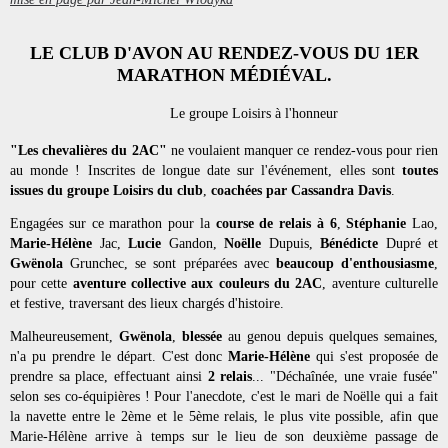
LE CLUB D'AVON AU RENDEZ-VOUS DU 1ER
MARATHON MÉDIÉVAL.
Le groupe Loisirs à l'honneur
"Les chevalières du 2AC" 
ne voulaient manquer ce rendez-vous pour rien 
au monde ! Inscrites de longue date sur l'événement, elles sont 
toutes 
issues du groupe Loisirs du club
, 
coachées par Cassandra Davis
.
Engagées sur ce marathon pour la 
course de relais à 6
, 
Stéphanie
 Lao, 
Marie-Hélène 
Jac, 
Lucie
 Gandon, 
Noëlle 
Dupuis, 
Bénédicte
 Dupré et 
Gwënola
 Grunchec, se sont préparées avec 
beaucoup d'enthousiasme
, 
pour cette 
aventure collective aux couleurs du 2AC
, aventure culturelle 
et festive, traversant des lieux chargés d'histoire.
Malheureusement, 
Gwënola
, 
blessée
 au genou depuis quelques semaines, 
n'a pu prendre le départ. C'est donc 
Marie-Hélène 
qui s'est proposée de 
prendre sa place, effectuant ainsi 
2 relais
... "Déchaînée, une vraie fusée" 
selon ses co-équipières ! Pour l'anecdote, c'est le mari de Noëlle qui a fait 
la navette entre le 2ème et le 5ème relais, le plus vite possible, afin que 
Marie-Hélène arrive à temps sur le lieu de son deuxième passage de 