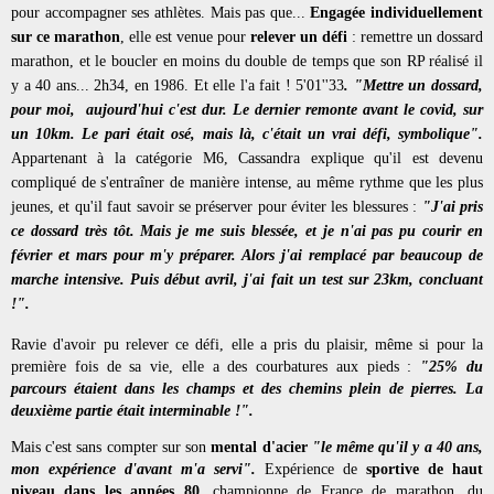
pour accompagner ses athlètes. Mais pas que... 
Engagée individuellement 
sur ce marathon
, elle est venue pour 
relever un défi 
: remettre un dossard 
marathon, et le boucler en moins du double de temps que son RP réalisé il 
y a 40 ans... 2h34, en 1986. Et elle l'a fait ! 5'01''33
. "Mettre un dossard, 
pour moi,  aujourd'hui c'est dur. Le dernier remonte avant le covid, sur 
un 10km. Le pari était osé, mais là, c'était un vrai défi, symbolique". 
Appartenant à la catégorie M6, Cassandra explique qu'il est devenu 
compliqué de s'entraîner de manière intense, au même rythme que les plus 
jeunes, et qu'il faut savoir se préserver pour éviter les blessures : 
"J'ai pris 
ce dossard très tôt. Mais je me suis blessée, et je n'ai pas pu courir en 
février et mars pour m'y préparer. Alors j'ai remplacé par beaucoup de 
marche intensive. Puis début avril, j'ai fait un test sur 23km, concluant 
!".
Ravie d'avoir pu relever ce défi, elle a pris du plaisir, même si pour la 
première fois de sa vie, elle a des courbatures aux pieds : 
"25% du 
parcours étaient dans les champs et des chemins plein de pierres. La 
deuxième partie était interminable !".
Mais c'est sans compter sur son 
mental d'acier 
"le même qu'il y a 40 ans, 
mon expérience d'avant m'a servi". 
Expérience de 
sportive de haut 
niveau dans les années 80
, championne de France de marathon, du 