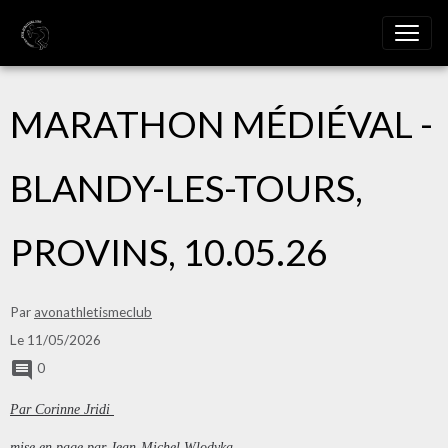
MARATHON MÉDIÉVAL -
BLANDY-LES-TOURS,
PROVINS, 10.05.26
Par
avonathletismeclub
Le 11/05/2026
0
Par Corinne Jridi
mise en page par Jean-Michel Wlodyka