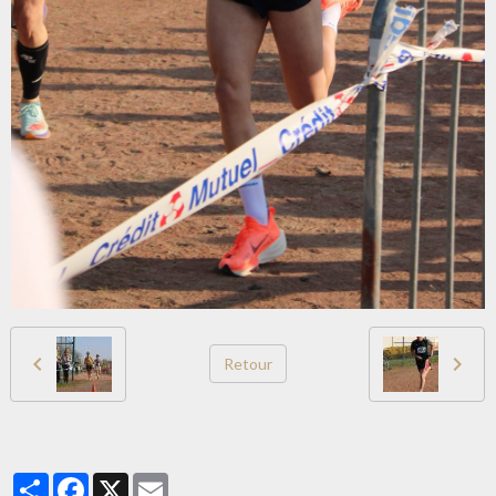
Retour
Partager
Facebook
X
Email